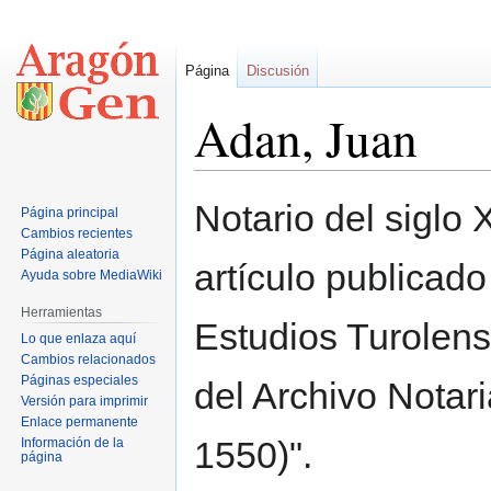
Página
Discusión
Adan, Juan
Ir
Ir
Notario del siglo
Página principal
a
a
Cambios recientes
la
la
Página aleatoria
artículo publicado
navegación
búsqueda
Ayuda sobre MediaWiki
Herramientas
Estudios Turolens
Lo que enlaza aquí
Cambios relacionados
Páginas especiales
del Archivo Notari
Versión para imprimir
Enlace permanente
1550)".
Información de la
página