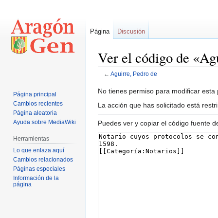
Página
Discusión
Ver el código de «Ag
←
Aguirre, Pedro de
Ir
Ir
No tienes permiso para modificar esta p
Página principal
a
a
Cambios recientes
La acción que has solicitado está restr
la
la
Página aleatoria
navegación
búsqueda
Ayuda sobre MediaWiki
Puedes ver y copiar el código fuente d
Herramientas
Lo que enlaza aquí
Cambios relacionados
Páginas especiales
Información de la
página