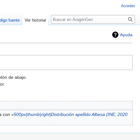
Acceder
Buscar
digo fuente
Ver historial
Ayuda
otón de abajo.
or.
a con «
500px|thumb|right|Distribución apellido Albesa (INE, 2020