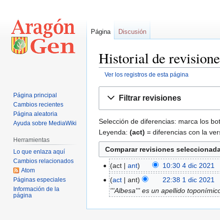
Página
Discusión
Historial de revision
Ver los registros de esta página
Ir
Ir
Página principal
Filtrar revisiones
a
a
Cambios recientes
la
la
Página aleatoria
Selección de diferencias: marca los bo
navegación
búsqueda
Ayuda sobre MediaWiki
Leyenda:
(act)
= diferencias con la ver
Herramientas
Lo que enlaza aquí
Cambios relacionados
act
ant
10:30 4 dic 2021
‎
4
Atom
dic
act
ant
22:38 1 dic 2021
‎
Páginas especiales
1
2021
Información de la
'''Albesa''' es un apellido toponími
dic
página
2021