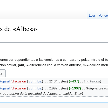
Leer
Ver có
es de «Albesa»
tones correspondientes a las versiones a comparar y pulsa Intro o el b
sión actual,
(ant)
= diferencias con la versión anterior,
m
= edición men
Fgaral
discusión
contribs.
‎
2434 bytes
+437
‎
→‎Historia
Fgaral
discusión
contribs.
‎
1997 bytes
+1997
‎
Página cread
co, que deriva de la localidad de Albesa en Lleida. S…»