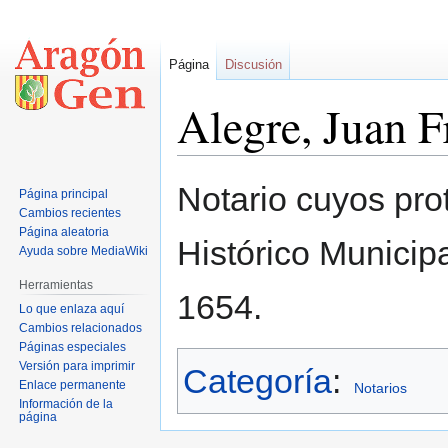
Página
Discusión
Alegre, Juan F
Ir
Ir
Notario cuyos pro
Página principal
a
a
Cambios recientes
la
la
Página aleatoria
Histórico Municip
navegación
búsqueda
Ayuda sobre MediaWiki
Herramientas
1654.
Lo que enlaza aquí
Cambios relacionados
Páginas especiales
Versión para imprimir
Categoría
:
Enlace permanente
Notarios
Información de la
página