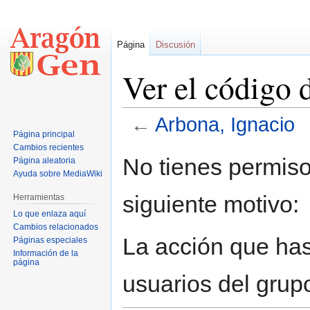
Página
Discusión
Ver el código 
←
Arbona, Ignacio
Página principal
Cambios recientes
Ir
Ir
No tienes permiso
Página aleatoria
a
a
Ayuda sobre MediaWiki
la
la
siguiente motivo:
Herramientas
navegación
búsqueda
Lo que enlaza aquí
Cambios relacionados
La acción que has 
Páginas especiales
Información de la
página
usuarios del grup