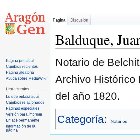
Página
Discusión
Balduque, Jua
Ir
Ir
Notario de Belchi
Página principal
a
a
Cambios recientes
la
la
Página aleatoria
Archivo Histórico
navegación
búsqueda
Ayuda sobre MediaWiki
Herramientas
del año 1820.
Lo que enlaza aquí
Cambios relacionados
Páginas especiales
Versión para imprimir
Categoría
:
Enlace permanente
Notarios
Información de la
página