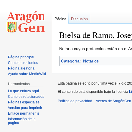
Página
Discusión
Bielsa de Ramo, Jos
Ir
Ir
Notario cuyos protocolos están en el A
a
a
Página principal
Categoría
:
Notarios
la
la
Cambios recientes
navegación
búsqueda
Página aleatoria
Ayuda sobre MediaWiki
Esta página se editó por última vez el 7 dic 20
Herramientas
Lo que enlaza aquí
El contenido está disponible bajo la licencia
L
Cambios relacionados
Política de privacidad
Acerca de AragónGen
Páginas especiales
Versión para imprimir
Enlace permanente
Información de la
página