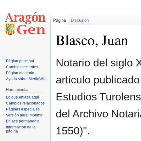
Página
Discusión
Blasco, Juan
Ir
Ir
Notario del siglo
Página principal
a
a
Cambios recientes
la
la
Página aleatoria
artículo publicado
navegación
búsqueda
Ayuda sobre MediaWiki
Herramientas
Estudios Turolens
Lo que enlaza aquí
Cambios relacionados
Páginas especiales
del Archivo Notari
Versión para imprimir
Enlace permanente
1550)".
Información de la
página