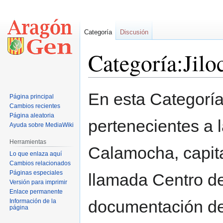
Categoría
Discusión
Categoría:Jilo
Ir
Ir
En esta Categoría
Página principal
a
a
Cambios recientes
la
la
Página aleatoria
pertenecientes a 
navegación
búsqueda
Ayuda sobre MediaWiki
Herramientas
Calamocha, capita
Lo que enlaza aquí
Cambios relacionados
Páginas especiales
llamada Centro de
Versión para imprimir
Enlace permanente
documentación de
Información de la
página