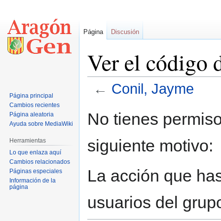
Página
Discusión
Ver el código 
←
Conil, Jayme
Página principal
Cambios recientes
Ir
Ir
No tienes permiso
Página aleatoria
a
a
Ayuda sobre MediaWiki
la
la
siguiente motivo:
Herramientas
navegación
búsqueda
Lo que enlaza aquí
Cambios relacionados
La acción que has 
Páginas especiales
Información de la
página
usuarios del grup