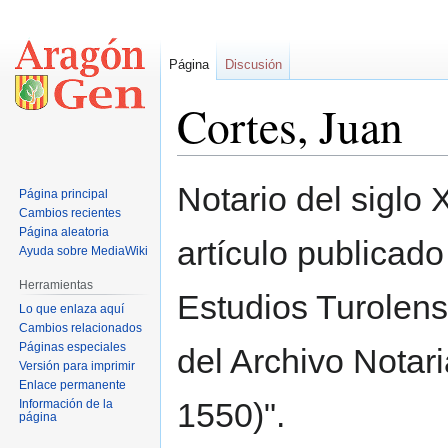
Página
Discusión
Cortes, Juan
Ir
Ir
Notario del siglo
Página principal
a
a
Cambios recientes
la
la
Página aleatoria
artículo publicado
navegación
búsqueda
Ayuda sobre MediaWiki
Herramientas
Estudios Turolens
Lo que enlaza aquí
Cambios relacionados
Páginas especiales
del Archivo Notari
Versión para imprimir
Enlace permanente
1550)".
Información de la
página