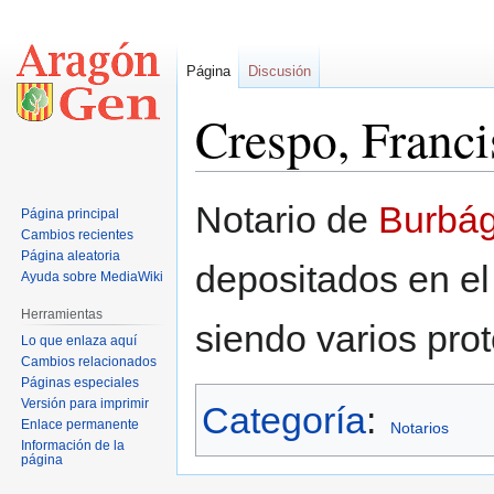
Página
Discusión
Crespo, Franci
Ir
Ir
Notario de
Burbá
Página principal
a
a
Cambios recientes
la
la
Página aleatoria
depositados en el
navegación
búsqueda
Ayuda sobre MediaWiki
Herramientas
siendo varios pro
Lo que enlaza aquí
Cambios relacionados
Páginas especiales
Versión para imprimir
Categoría
:
Enlace permanente
Notarios
Información de la
página