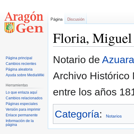
Página
Discusión
Floria, Miguel
Ir
Ir
Notario de
Azuar
Página principal
a
a
Cambios recientes
la
la
Página aleatoria
Archivo Histórico
navegación
búsqueda
Ayuda sobre MediaWiki
Herramientas
entre los años 18
Lo que enlaza aquí
Cambios relacionados
Páginas especiales
Versión para imprimir
Categoría
:
Enlace permanente
Notarios
Información de la
página