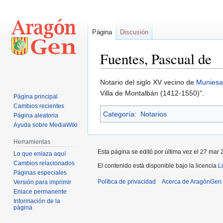
Página
Discusión
Fuentes, Pascual de
Ir
Ir
Notario del siglo XV vecino de
Muniesa
a
a
Villa de Montalbán (1412-1550)".
Página principal
la
la
Cambios recientes
Categoría
:
Notarios
navegación
búsqueda
Página aleatoria
Ayuda sobre MediaWiki
Herramientas
Esta página se editó por última vez el 27 mar 
Lo que enlaza aquí
Cambios relacionados
El contenido está disponible bajo la licencia
L
Páginas especiales
Política de privacidad
Acerca de AragónGen
Versión para imprimir
Enlace permanente
Información de la
página