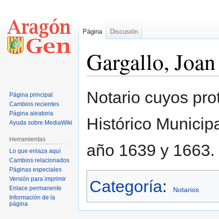
Página
Discusión
Gargallo, Joan
Ir
Ir
Notario cuyos pro
Página principal
a
a
Cambios recientes
la
la
Página aleatoria
Histórico Municip
navegación
búsqueda
Ayuda sobre MediaWiki
Herramientas
año 1639 y 1663.
Lo que enlaza aquí
Cambios relacionados
Páginas especiales
Versión para imprimir
Categoría
:
Enlace permanente
Notarios
Información de la
página