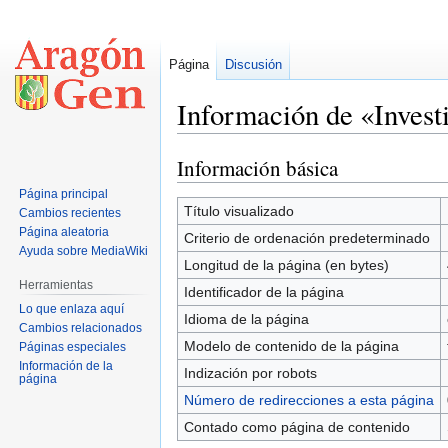
Página
Discusión
Información de «Investi
Información básica
Ir
Ir
a
a
Página principal
la
la
Título visualizado
Cambios recientes
navegación
búsqueda
Página aleatoria
Criterio de ordenación predeterminado
Ayuda sobre MediaWiki
Longitud de la página (en bytes)
Herramientas
Identificador de la página
Lo que enlaza aquí
Idioma de la página
Cambios relacionados
Modelo de contenido de la página
Páginas especiales
Información de la
Indización por robots
página
Número de redirecciones a esta página
Contado como página de contenido