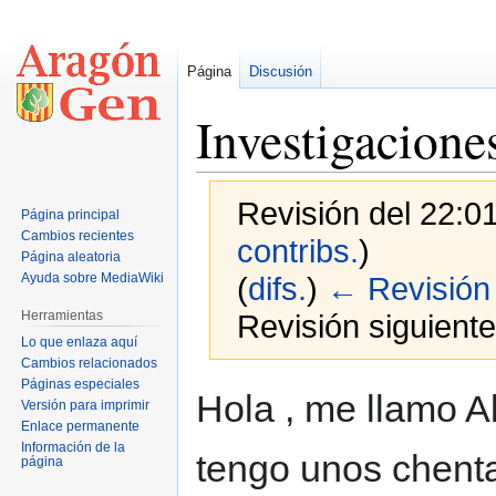
Página
Discusión
Investigacione
Revisión del 22:0
Página principal
Cambios recientes
contribs.
)
Página aleatoria
Ayuda sobre MediaWiki
(
difs.
)
← Revisión 
Herramientas
Revisión siguiente
Lo que enlaza aquí
Cambios relacionados
Páginas especiales
Ir
Ir
Hola , me llamo 
Versión para imprimir
a
a
Enlace permanente
la
la
Información de la
tengo unos chenta
página
navegación
búsqueda