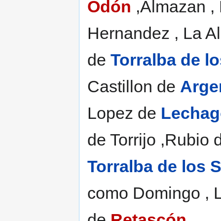
Odón
,Almazan , B
Hernandez , La A
de
Torralba de l
Castillon de
Arge
Lopez de
Lechag
de Torrijo ,Rubio
Torralba de los 
como Domingo , La
de
Retascón
.