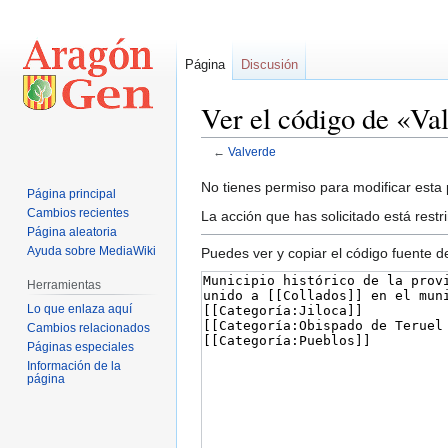
Página
Discusión
Ver el código de «Va
←
Valverde
Ir
Ir
No tienes permiso para modificar esta p
Página principal
a
a
Cambios recientes
La acción que has solicitado está restr
la
la
Página aleatoria
navegación
búsqueda
Ayuda sobre MediaWiki
Puedes ver y copiar el código fuente d
Herramientas
Lo que enlaza aquí
Cambios relacionados
Páginas especiales
Información de la
página