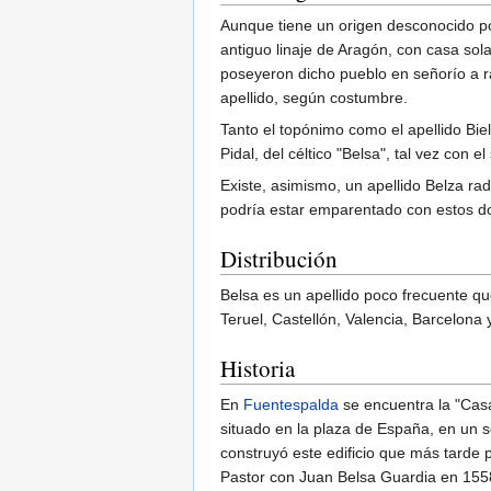
Aunque tiene un origen desconocido pod
antiguo linaje de Aragón, con casa sola
poseyeron dicho pueblo en señorío a 
apellido, según costumbre.
Tanto el topónimo como el apellido Bi
Pidal, del céltico "Belsa", tal vez con el
Existe, asimismo, un apellido Belza ra
podría estar emparentado con estos d
Distribución
Belsa es un apellido poco frecuente qu
Teruel, Castellón, Valencia, Barcelona 
Historia
En
Fuentespalda
se encuentra la "Casa
situado en la plaza de España, en un so
construyó este edificio que más tarde p
Pastor con Juan Belsa Guardia en 1558