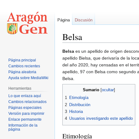
Página
Discusión
Belsa
Ir
Ir
Belsa
es un apellido de origen descon
a
a
apellido Bielsa, que derivaría de la loc
Página principal
la
la
del año 2020, hay censadas en el terr
Cambios recientes
navegación
búsqueda
apellido, 97 con Belsa como segundo a
Página aleatoria
Ayuda sobre MediaWiki
Belsa.
Herramientas
Sumario
Lo que enlaza aquí
1
Etimología
Cambios relacionados
2
Distribución
Páginas especiales
3
Historia
Versión para imprimir
4
Usuarios investigando este apellido
Enlace permanente
Información de la
página
Etimología