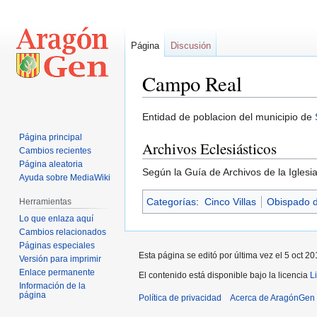
Página
Discusión
Campo Real
Ir
Ir
Entidad de poblacion del municipio de
a
a
Página principal
Archivos Eclesiásticos
la
la
Cambios recientes
navegación
búsqueda
Página aleatoria
Según la Guía de Archivos de la Iglesi
Ayuda sobre MediaWiki
Categorías
:
Cinco Villas
Obispado 
Herramientas
Lo que enlaza aquí
Cambios relacionados
Páginas especiales
Esta página se editó por última vez el 5 oct 20
Versión para imprimir
Enlace permanente
El contenido está disponible bajo la licencia
L
Información de la
página
Política de privacidad
Acerca de AragónGen