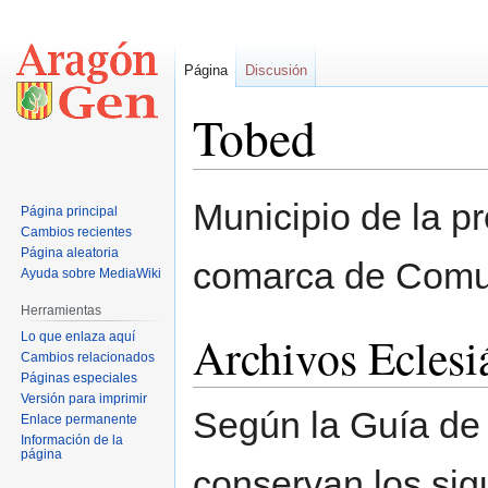
Página
Discusión
Tobed
Ir
Ir
Municipio de la p
Página principal
a
a
Cambios recientes
la
la
Página aleatoria
comarca de Comu
navegación
búsqueda
Ayuda sobre MediaWiki
Herramientas
Archivos Eclesi
Lo que enlaza aquí
Cambios relacionados
Páginas especiales
Versión para imprimir
Según la Guía de 
Enlace permanente
Información de la
página
conservan los sigu