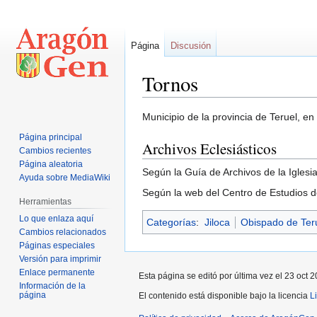
Página
Discusión
Tornos
Ir
Ir
Municipio de la provincia de Teruel, en
a
a
Página principal
Archivos Eclesiásticos
la
la
Cambios recientes
navegación
búsqueda
Página aleatoria
Según la Guía de Archivos de la Iglesi
Ayuda sobre MediaWiki
Según la web del Centro de Estudios de
Herramientas
Lo que enlaza aquí
Categorías
:
Jiloca
Obispado de Teru
Cambios relacionados
Páginas especiales
Versión para imprimir
Enlace permanente
Esta página se editó por última vez el 23 oct 2
Información de la
página
El contenido está disponible bajo la licencia
L